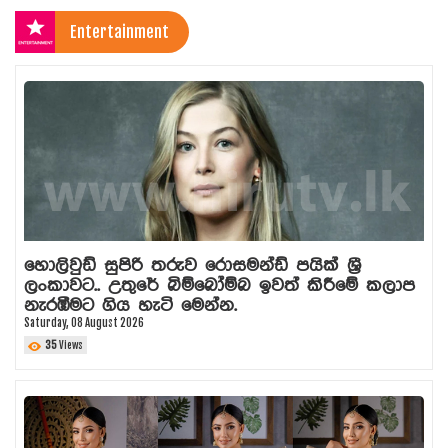
Entertainment
හොලිවුඩ් සුපිරි තරුව රොසමන්ඩ් පයික් ශ්‍රී
ලංකාවට.. උතුරේ බිම්බෝම්බ ඉවත් කිරීමේ කලාප
නැරඹීමට ගිය හැටි මෙන්න.
Saturday, 08 August 2026
35
Views