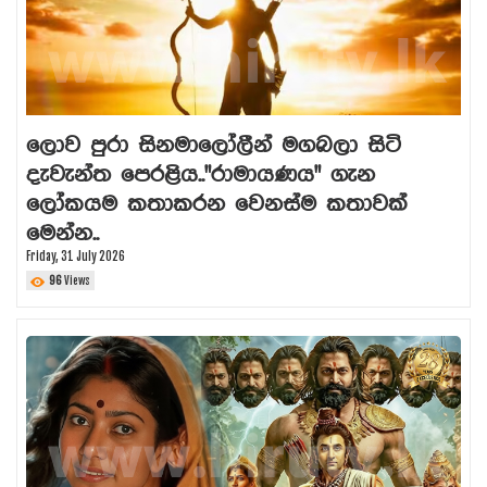
ලොව පුරා සිනමාලෝලීන් මගබලා සිටි
දැවැන්ත පෙරළිය.."රාමායණය" ගැන
ලෝකයම කතාකරන වෙනස්ම කතාවක්
මෙන්න..
Friday, 31 July 2026
96
Views