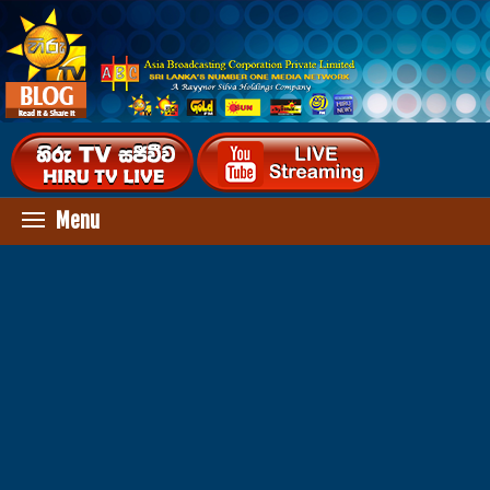
Menu
HOME
ENTERTAINMENT
HEALTH
TECHNOLOGY
VIDEOS
UP COMING MOVIES
OTHER
GALLERY
AUDIO DOWNLOADS