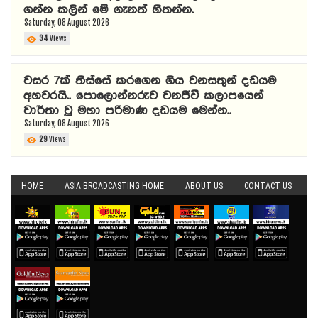
ගන්න කලින් මේ ගැනත් හිතන්න.
Saturday, 08 August 2026
34
Views
වසර 7ක් තිස්සේ කරගෙන ගිය වනසතුන් දඩයම
අහවරයි.. පොලොන්නරුව වනජීවී කලාපයෙන්
වාර්තා වූ මහා පරිමාණ දඩයම මෙන්න..
Saturday, 08 August 2026
29
Views
HOME
ASIA BROADCASTING HOME
ABOUT US
CONTACT US