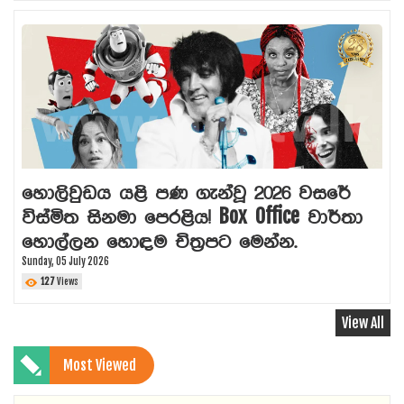
හොලිවුඩය යළි පණ ගැන්වූ 2026 වසරේ
විස්මිත සිනමා පෙරළිය! Box Office වාර්තා
හොල්ලන හොඳම චිත්‍රපට මෙන්න.
Sunday, 05 July 2026
127
Views
View All
Most Viewed