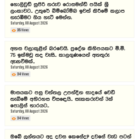
හොලිවුඩ් සුපිරි තරුව රොසමන්ඩ් පයික් ශ්‍රී
ලංකාවට.. උතුරේ බිම්බෝම්බ ඉවත් කිරීමේ කලාප
නැරඹීමට ගිය හැටි මෙන්න.
Saturday, 08 August 2026
35
Views
අහස වලාකුළින් බරවෙයි. ප්‍රදේශ කිහිපයකට මි.මී.
75 ඉක්මවූ තද වැසි.. කාලගුණයෙන් අනතුරු
ඇඟවීමක්..
Saturday, 08 August 2026
34
Views
මාසයකට පසු වත්තල උපන්දින සාදයේ වෙඩි
තැබීමේ අභිරහස විසඳෙයි.. සැකකරුවන් 3ක්
පොලිස් භාරයට..
Saturday, 08 August 2026
34
Views
ඔබේ ලග්නයට අද දවස කෙසේද? දවසේ වැඩ පටන්