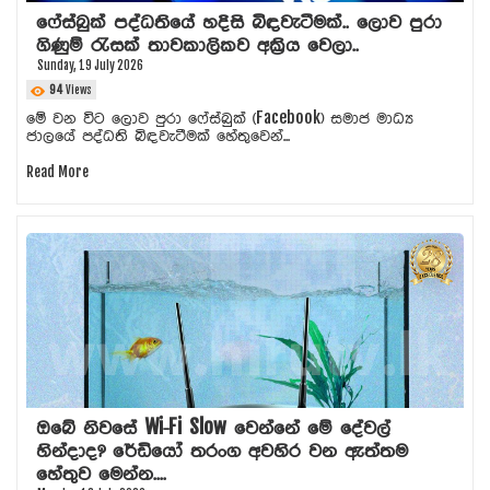
ෆේස්බුක් පද්ධතියේ හදිසි බිඳවැටීමක්.. ලොව පුරා
ගිණුම් රැසක් තාවකාලිකව අක්‍රිය වෙලා..
Sunday, 19 July 2026
94
Views
මේ වන විට ලොව පුරා ෆේස්බුක් (Facebook) සමාජ මාධ්‍ය
ජාලයේ පද්ධති බිඳවැටීමක් හේතුවෙන්...
Read More
ඔබේ නිවසේ Wi-Fi Slow වෙන්නේ මේ දේවල්
හින්දාද? රේඩියෝ තරංග අවහිර වන ඇත්තම
හේතුව මෙන්න....