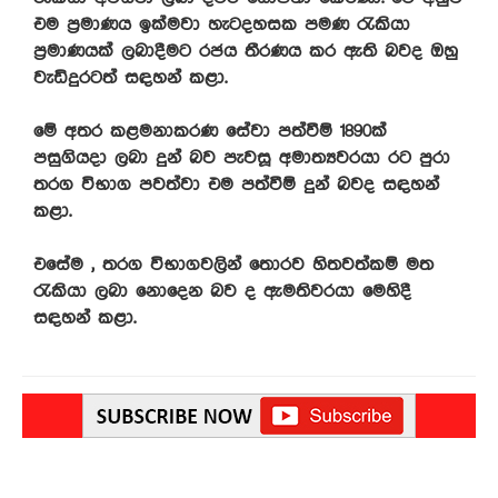
එම ප්‍රමාණය ඉක්මවා හැටදහසක පමණ රැකියා
ප්‍රමාණයක් ලබාදීමට රජය තීරණය කර ඇති බවද ඔහු
වැඩිදුරටත් සඳහන් කළා.
මේ අතර කළමනාකරණ සේවා පත්වීම් 1890ක්
පසුගියදා ලබා දුන් බව පැවසූ අමාත්‍යවරයා රට පුරා
තරග විභාග පවත්වා එම පත්වීම් දුන් බවද සඳහන්
කළා.
එසේම , තරග විභාගවලින් තොරව හිතවත්කම් මත
රැකියා ලබා නොදෙන බව ද ඇමතිවරයා මෙහිදී
සඳහන් කළා.