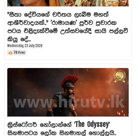
"සීතා දේවියගේ චරිතය ලැබීම මහත්
ආශීර්වාදයක්.." 'රාමායණ' පූර්ව ප්‍රචාරක
පටය එළිදැක්වීමේ උත්සවයේදී සායි පල්ලවී
කියූ දේ...
Wednesday, 22 July 2026
76
Views
ක්‍රිස්ටෝෆර් නෝලාන්ගේ 'The Odyssey'
සිනමාපටය ලෝක සිනමාහල් හොල්ලයි..