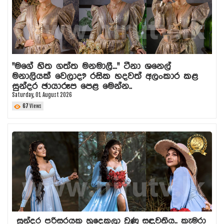
"මගේ හිත ගත්ත මනමාලී..." ටීනා ශනෙල්
මනාලියක් වෙලාද? රසික හදවත් අලංකාර කළ
සුන්දර ඡායාරූප පෙළ මෙන්න..
Saturday, 01 August 2026
67
Views
සුන්දර පරිසරයක හුදෙකලා වුණු සඳවතිය.. කැමරා