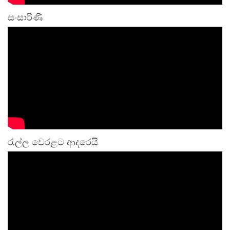
සංසාරිණී
රැල්ල වෙරළට ආදරෙයි