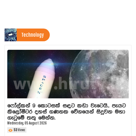
Technology
ෆෝල්කන් 9 කොටසක් සඳට කඩා වැටෙයි.. පැයට
කිලෝමීටර දහස් ගණනක වේගයෙන් සිදුවන මහා
ගැටුමේ තතු මෙන්න.
Wednesday, 05 August 2026
53
Views