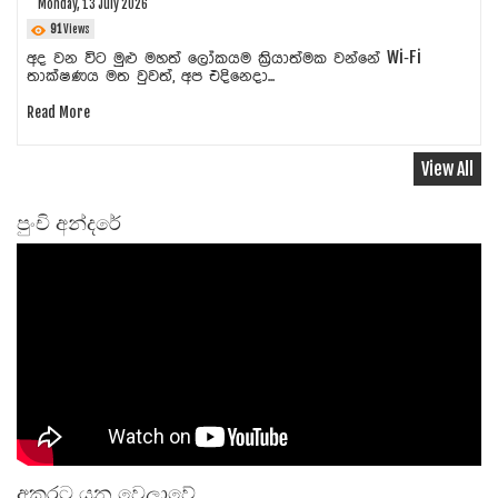
Monday, 13 July 2026
91
Views
අද වන විට මුළු මහත් ලෝකයම ක්‍රියාත්මක වන්නේ Wi‑Fi
තාක්ෂණය මත වුවත්, අප එදිනෙදා...
Read More
View All
පුංචි අන්දරේ
අකුරට යන වෙලාවේ