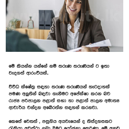
මේ කියන්න යන්නේ නම් තරුණ තරුණියන් ට ඉතා
වැදගත් ආරංචියක්..
විවිධ ක්ෂේත්‍ර සඳහා තරුණ තරුණියන් හැටදාහක්
පමණ අලුතින් බඳවා ගැනීමට අපේක්ෂා කරන බව
රාජ්‍ය පරිපාලන පළාත් සභා හා පළාත් පාලන අමාත්‍ය
ආචාර්ය චන්දන අබේරත්න සඳහන් කරනවා.
කෙසේ වෙතත් , පසුගිය අයවැයෙන් ද තිස්දහසකට
රැකියා අවස්ථා ලබා දීමට යෝජනා කෙරිණා. මේ අනුව