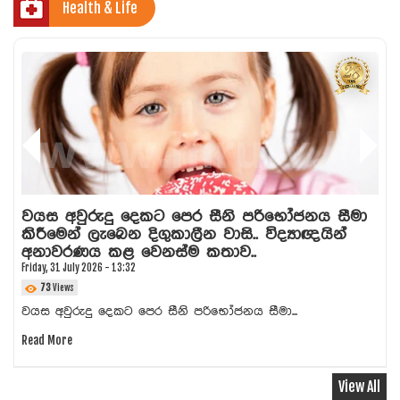
Health & Life
වයස අවුරුදු දෙකට පෙර සීනි පරිභෝජනය සීමා
කිරීමෙන් ලැබෙන දිගුකාලීන වාසි.. විද්‍යාඥයින්
අනාවරණය කළ වෙනස්ම කතාව..
Friday, 31 July 2026 - 13:32
73
Views
වයස අවුරුදු දෙකට පෙර සීනි පරිභෝජනය සීමා...
Read More
View All