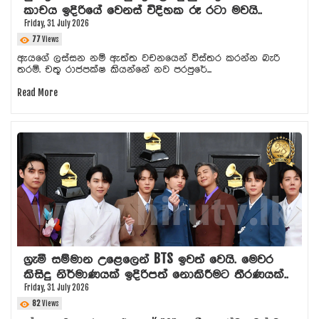
කාචය ඉදිරියේ වෙනස් විදිහක රූ රටා මවයි..
Friday, 31 July 2026
77
Views
ඇයගේ ලස්සන නම් ඇත්ත වචනයෙන් විස්තර කරන්න බැරි
තරම්. චතූ රාජපක්ෂ කියන්නේ නව පරපුරේ...
Read More
ග්‍රැමී සම්මාන උළෙලෙන් BTS ඉවත් වෙයි. මෙවර
කිසිදු නිර්මාණයක් ඉදිරිපත් නොකිරීමට තීරණයක්..
Friday, 31 July 2026
82
Views