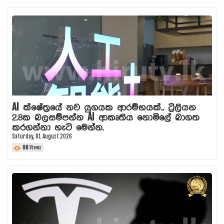
AI ක්ෂේත්‍රයේ නව යුගයක ආරම්භයක්.. ට්‍රිලියන
2.8ක බලසම්පන්න AI ආකෘතිය නොමිලේ බාගත
කරගන්නා හැටි මෙන්න.
Saturday, 01 August 2026
98
Views