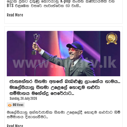
ලෝක ප්‍රකට දකුණු කොරියානු K-pop සංගීත කණ්ඩායමක් වන
BTS එළඹෙන වසරේ පැවැත්වෙන 69 වැනි...
Read More
ජාත්‍යන්තර සිනමා අහසේ බැබළුණු ලාංකේය නාමය...
මැලේසියානු සිනමා උළෙලේ හොඳම නළුවා
සම්මානය මහේන්ද්‍ර පෙරේරාට...
Sunday, 26 July 2026
86
Views
මැලේසියානු අන්තර්ජාතික සිනමා උළෙලේදී හොඳම නළුවාට හිමි
සම්මානය දිනාගැනීමට...
Read More