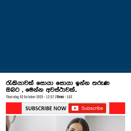
VIDEO DOWNLOADS
HIRU TV
රැකියාවක් සොයා සොයා ඉන්න තරුණ
ඔබට , මෙන්න අවස්ථාවක්..
Thursday, 02 October 2025 - 12:57 |
Views
- 163