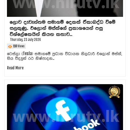
ලොව දැවැන්තම සමාගම් දෙකක් ඒකාබද්ධ වීමේ
සලකුණු.. එලොන් මස්ක්ගේ ප්‍රකාශයෙන් පසු
විශ්ලේෂකයින් කියන කතාව...
Thursday, 23 July 2026
110
Views
ටෙස්ලා (Tesla) සමාගමේ ප්‍රධාන විධායක නිලධාරී එලොන් මස්ක්,
සිය විද්‍යුත් රථ නිෂ්පාදන...
Read More