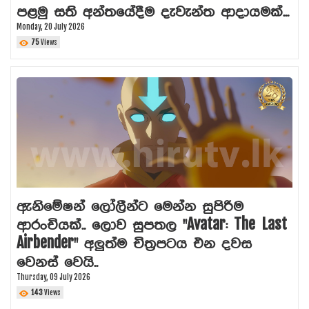
පළමු සති අන්තයේදීම දැවැන්ත ආදායමක්...
Monday, 20 July 2026
75
Views
ඇනිමේෂන් ලෝලීන්ට මෙන්න සුපිරිම
ආරංචියක්.. ලොව සුපතල "Avatar: The Last
Airbender" අලුත්ම චිත්‍රපටය එන දවස
වෙනස් වෙයි..
Thursday, 09 July 2026
143
Views