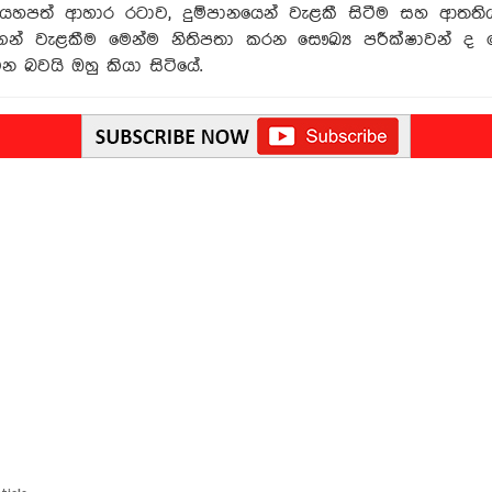
ම, යහපත් ආහාර රටාව, දුම්පානයෙන් වැළකී සිටීම සහ ආතත
න්ගෙන් වැළකීම මෙන්ම නිතිපතා කරන සෞඛ්‍ය පරීක්ෂාවන් 
න බවයි ඔහු කියා සිටියේ.