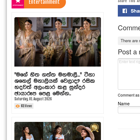
Entertainment
Share This Ar
Comme
There are
Post a
"මගේ හිත ගත්ත මනමාලී..." ටීනා
ශනෙල් මනාලියක් වෙලාද? රසික
හදවත් අලංකාර කළ සුන්දර
ඡායාරූප පෙළ මෙන්න..
Comment as a
Saturday, 01 August 2026
Name
61
Views