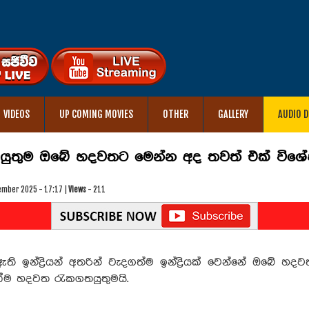
VIDEOS
UP COMING MOVIES
OTHER
GALLERY
AUDIO 
යුතුම ඔබේ හදවතට මෙන්න අද තවත් එක් විශ
ember 2025 - 17:17 |
Views
- 211
ති ඉන්ද්‍රියන් අතරින් වැදගත්ම ඉන්ද්‍රියක් වෙන්නේ ඔබේ හදවත
ෝම හදවත රැකගතයුතුමයි.