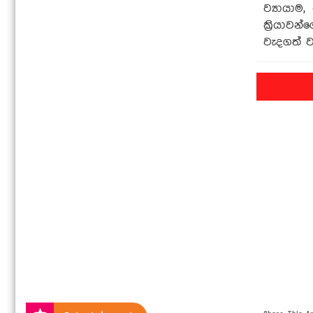
ව්‍යායා
ක්‍රියාව
වැදගත් ව