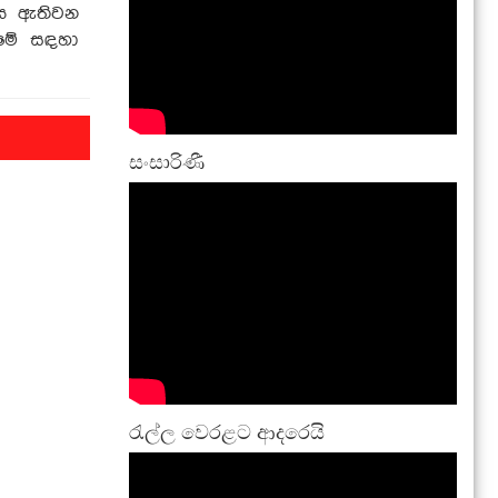
ිය ඇතිවන
ද මේ සඳහා
සංසාරිණී
රැල්ල වෙරළට ආදරෙයි