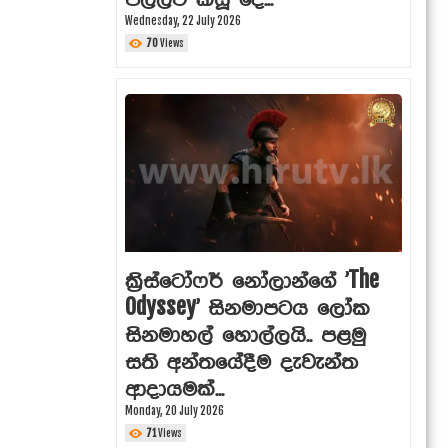
පල්ලවී කියූ දේ...
Wednesday, 22 July 2026
70
Views
ක්‍රිස්ටෝෆර් නෝලාන්ගේ 'The
Odyssey' සිනමාපටය ලෝක
සිනමාහල් හොල්ලයි.. පළමු
සති අන්තයේදීම දැවැන්ත
ආදායමක්...
Monday, 20 July 2026
71
Views