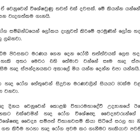
දීමේ සතිය වෙනුවෙන්
වයස අවුරුදු දෙකට පෙර
ුරා විශේෂ වැඩසටහන්
පරිභෝජනය සීමා කිරීමෙ
ඒ වෙනුවෙන් විශේෂවුණු තවත් එක් දවසක්. මේ කියන්න යන්
දිරි සතිය තුළ ක්‍රියාත්මක
ලැබෙන දිගුකාලීන වාසි..
න වැදගත්කම ගැනයි.
ිළිවෙළ මෙන්න.
විද්‍යාඥයින් අනාවරණය
gust 2026 - 14:34
වෙනස්ම කතාව..
ෝග සම්බන්ධයෙන් ලෝකය දැනුවත් කිරිමේ අරමුණින් ලෝක හද
Friday, 31 July 2026 - 13:32
ු ලබනවා.
61
Views
ි දීමේ සතියට සමගාමීව
වයස අවුරුදු දෙකට පෙර සීනි
සීමා...
ිම පිරිසකට මරණය ගෙන දෙන රෝගී තත්ත්වයක් ලෙස හ
 හැකි අතර මෙවර එහි තේමාව වන්නේ සෑම හෘද ස්පන
Read More
ිසිම හෘද ස්පන්දනයකට අකාලේ මිය යන්න දෙන්න එපා යන්නයි.
ා හෘද රෝග හේතුවෙන් සිදුවන මරණවලින් සියයට 80ක්ම ව
ණ වනවා.
 දිනය වෙනුවෙන් කොළඹ විහාරමහාදේවී උද්‍යානයේ ඊ
නකට එක්වෙමින් හෘද රෝග විශේෂඥ වෛද්‍යවරුන්ගේ
ිශේෂඥ වෛද්‍ය සම්පත් විතානවසම් කියා සිටියේ සරල හා නි
 ගත කිරීම හරහා හෘද රෝග අවම කර ගැනීමට හැකියාව පවති