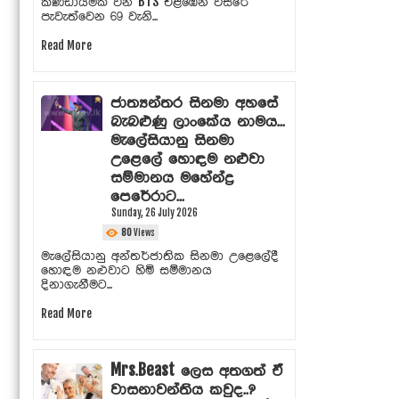
කණ්ඩායමක් වන BTS එළඹෙන වසරේ
පැවැත්වෙන 69 වැනි...
Read More
ජාත්‍යන්තර සිනමා අහසේ
බැබළුණු ලාංකේය නාමය...
මැලේසියානු සිනමා
උළෙලේ හොඳම නළුවා
සම්මානය මහේන්ද්‍ර
පෙරේරාට...
Sunday, 26 July 2026
80
Views
මැලේසියානු අන්තර්ජාතික සිනමා උළෙලේදී
හොඳම නළුවාට හිමි සම්මානය
දිනාගැනීමට...
Read More
Mrs.Beast ලෙස අතගත් ඒ
වාසනාවන්තිය කවුද..?