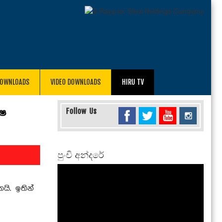
DOWNLOADS
VIDEO DOWNLOADS
HIRU TV
ේෂ
Follow Us
පුංචි අන්දරේ
යි. ඉතින්