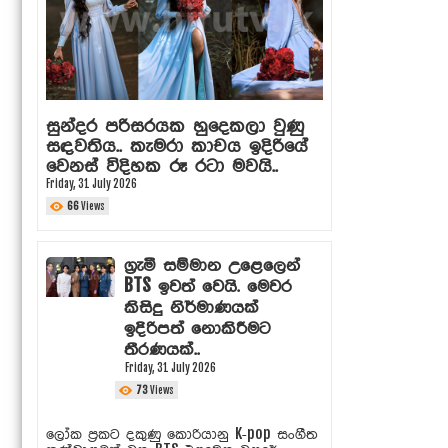
සුන්දර පරිසරයක හුදෙකලා වුණු
සඳවතිය.. කැමරා කාචය ඉදිරියේ
වෙනස් විදිහක රූ රටා මවයි..
Friday, 31 July 2026
66
Views
ග්‍රැමී සම්මාන උළෙලෙන්
BTS ඉවත් වෙයි. මෙවර
කිසිදු නිර්මාණයක්
ඉදිරිපත් නොකිරීමට
තීරණයක්..
Friday, 31 July 2026
73
Views
ලෝක ප්‍රකට දකුණු කොරියානු K-pop සංගීත