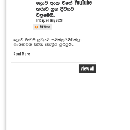
ලොව අංක එකේ YouTube
තරුව යුග දිවියට
එළඹෙයි..
Friday, 24 July 2026
79
Views
ලොව වැඩිම යූටියුබ් සබ්ස්ක්‍රයිබර්ස්ලා
සංඛ්‍යාවක් සිටින ජනප්‍රිය යූටියුබ්...
Read More
View All