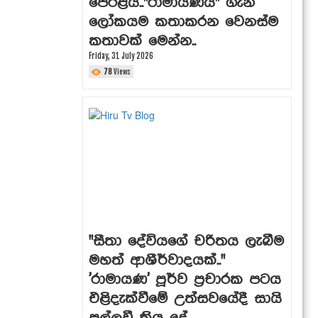
පෙරළිය.."රාමායණය" ගැන
ලෝකයම කතාකරන වෙනස්ම
කතාවක් මෙන්න..
Friday, 31 July 2026
78
Views
"සීතා දේවියගේ චරිතය ලැබීම
මහත් ආශීර්වාදයක්.."
'රාමායණ' පූර්ව ප්‍රචාරක පටය
එළිදැක්වීමේ උත්සවයේදී සායි