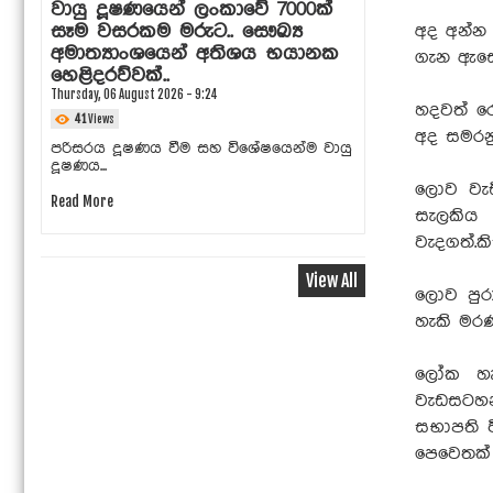
වායු දූෂණයෙන් ලංකාවේ 7000ක්
මව්කිරි 
සෑම වසරකම මරුට.. සෞඛ්‍ය
දිවයින ප
අද අන්න 
අමාත්‍යාංශයෙන් අතිශය භයානක
රැසක්.. ඉ
ගැන ඇසෙ
හෙළිදරව්වක්..
වන වැඩප
Thursday, 06 August 2026 - 9:24
Saturday, 01 Au
හදවත් ර
41
Views
86
Views
අද සමරන
පරිසරය දූෂණය වීම සහ විශේෂයෙන්ම වායු
ලෝක මව්කිර
දූෂණය...
අගෝස්තු...
ලොව වැඩ
Read More
Read More
සැලකිය
වැදගත්.ක
View All
ලොව පුර
හැකි මර
ලෝක හෘද
වැඩසටහ
සභාපති ව
පෙවෙතක්