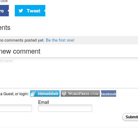
ticle
nts
 no comments posted yet.
Be the first one!
 new comment
 Guest, or login:
facebook
Email
Submi