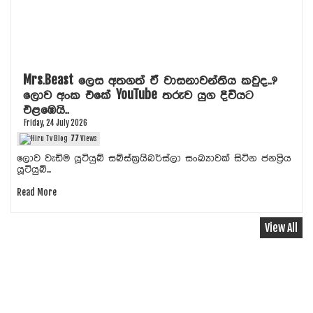
Mrs.Beast ලෙස අතගත් ඒ වාසනාවන්තිය කවුද..?
ලොව අංක එකේ YouTube තරුව යුග දිවියට
එළඹෙයි..
Friday, 24 July 2026
77
Views
ලොව වැඩිම යූටියුබ් සබ්ස්ක්‍රයිබර්ස්ලා සංඛ්‍යාවක් සිටින ජනප්‍රිය
යූටියුබ්...
Read More
View All