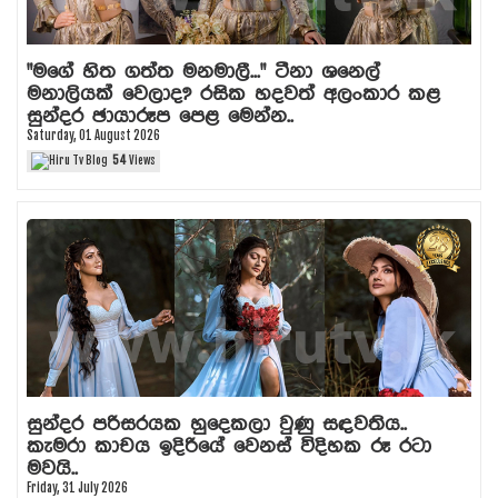
"මගේ හිත ගත්ත මනමාලී..." ටීනා ශනෙල්
මනාලියක් වෙලාද? රසික හදවත් අලංකාර කළ
සුන්දර ඡායාරූප පෙළ මෙන්න..
Saturday, 01 August 2026
54
Views
සුන්දර පරිසරයක හුදෙකලා වුණු සඳවතිය..
කැමරා කාචය ඉදිරියේ වෙනස් විදිහක රූ රටා
මවයි..
Friday, 31 July 2026