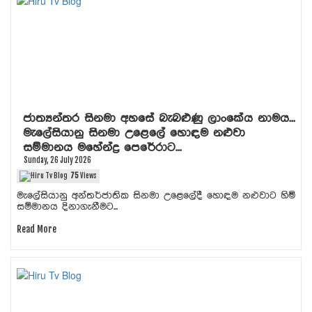
ජාත්‍යන්තර සිනමා අහසේ බැබළුණු ලාංකේය නාමය...
මැලේසියානු සිනමා උළෙලේ හොඳම නළුවා
සම්මානය මහේන්ද්‍ර පෙරේරාට...
Sunday, 26 July 2026
75
Views
මැලේසියානු අන්තර්ජාතික සිනමා උළෙලේදී හොඳම නළුවාට හිමි
සම්මානය දිනාගැනීමට...
Read More