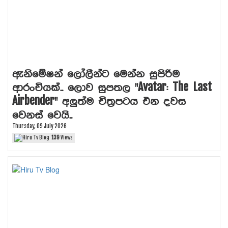
ඇනිමේෂන් ලෝලීන්ට මෙන්න සුපිරිම
ආරංචියක්.. ලොව සුපතල "Avatar: The Last
Airbender" අලුත්ම චිත්‍රපටය එන දවස
වෙනස් වෙයි..
Thursday, 09 July 2026
139
Views