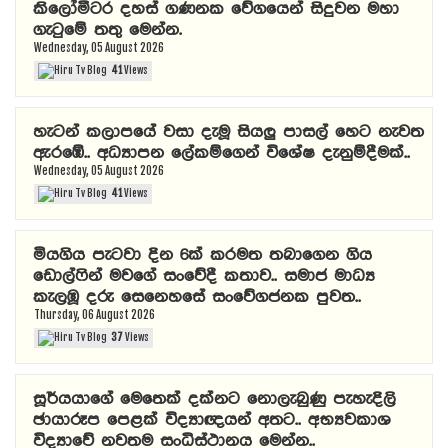
කිලෝමීටර දහස් ගණනක වේගයෙන් සිදුවන මහා
ගැටුමේ තතු මෙන්න.
Wednesday, 05 August 2026
41
Views
හැටන් කලාපයේ වසා දැමූ සියලු පාසල් හෙට නැවත
ඇරඹේ.. අධ්‍යාපන ලේකම්ගෙන් විශේෂ දැනුම්දීමක්..
Wednesday, 05 August 2026
41
Views
මියගිය පැටවා දින 6ක් කරමත තබාගෙන ගිය
ඩොල්ෆින් මවගේ සංවේදී කතාව.. සමාජ මාධ්‍ය
කැලඹූ දරු සෙනෙහසේ සංවේගජනක පුවත..
Thursday, 06 August 2026
37
Views
සූර්යයාගේ මෙතෙක් දක්නට නොලැබුණු පැහැදිලි
ඡායාරූප පෙළක් විද්‍යාඥයන් අතට.. අභ්‍යවකාශ
විද්‍යාවේ නවතම සංධිස්ථානය මෙන්න..