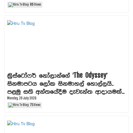
65
Views
ක්‍රිස්ටෝෆර් නෝලාන්ගේ 'The Odyssey'
සිනමාපටය ලෝක සිනමාහල් හොල්ලයි..
පළමු සති අන්තයේදීම දැවැන්ත ආදායමක්...
Monday, 20 July 2026
71
Views