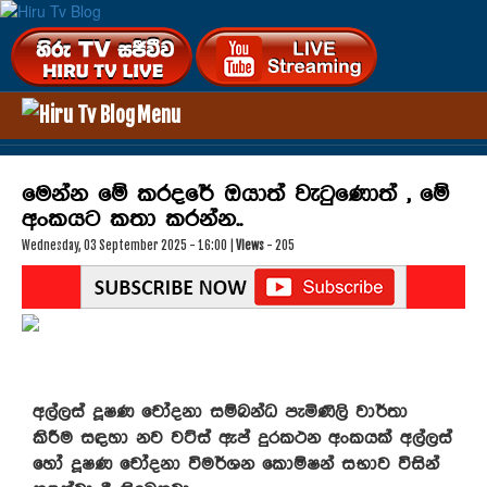
Menu
HOME
ENTERTAINMENT
මෙන්න මේ කරදරේ ඔයාත් වැටුණොත් , මේ
HEALTH
අංකයට කතා කරන්න..
TECHNOLOGY
Wednesday, 03 September 2025 - 16:00 |
Views
- 205
VIDEOS
UP COMING MOVIES
OTHER
GALLERY
AUDIO DOWNLOADS
VIDEO DOWNLOADS
අල්ලස් දූෂණ චෝදනා සම්බන්ධ පැමිණිලි වාර්තා
HIRU TV
කිරීම සඳහා නව වට්ස් ඇප් දුරකථන අංකයක් අල්ලස්
හෝ දූෂණ චෝදනා විමර්ශන කොම්ෂන් සභාව විසින්