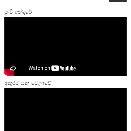
පුංචි අන්දරේ
අකුරට යන වෙලාවේ