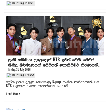
61
Views
ග්‍රැමී සම්මාන උළෙලෙන් BTS ඉවත් වෙයි. මෙවර
කිසිදු නිර්මාණයක් ඉදිරිපත් නොකිරීමට තීරණයක්..
Friday, 31 July 2026
67
Views
ලෝක ප්‍රකට දකුණු කොරියානු K-pop සංගීත කණ්ඩායමක් වන
BTS එළඹෙන වසරේ පැවැත්වෙන 69 වැනි...
Read More