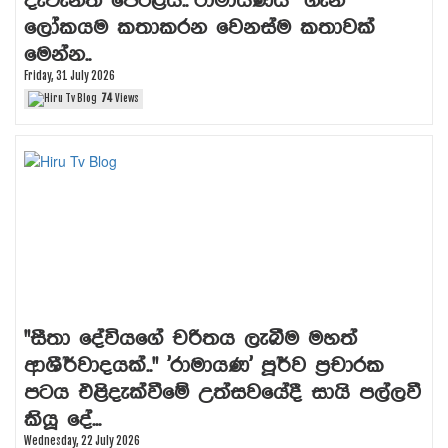
දැවැන්ත පෙරළිය.."රාමායණය" ගැන
ලෝකයම කතාකරන වෙනස්ම කතාවක්
මෙන්න..
Friday, 31 July 2026
74
Views
"සීතා දේවියගේ චරිතය ලැබීම මහත්
ආශීර්වාදයක්.." 'රාමායණ' පූර්ව ප්‍රචාරක
පටය එළිදැක්වීමේ උත්සවයේදී සායි පල්ලවී
කියූ දේ...
Wednesday, 22 July 2026