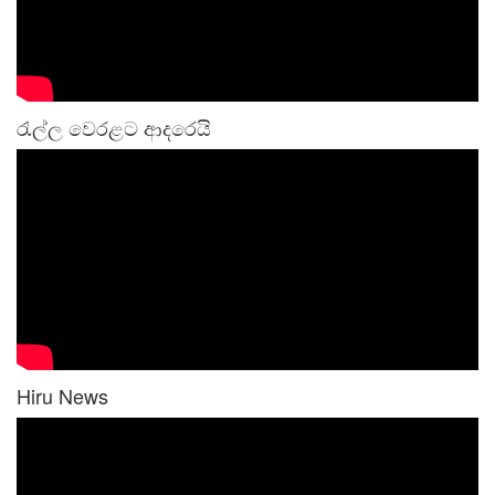
රැල්ල වෙරළට ආදරෙයි
Hiru News