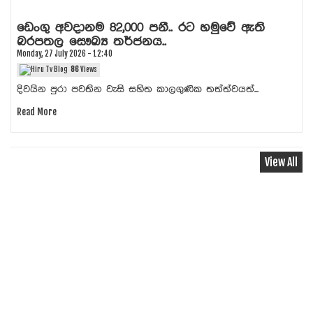
ඔබත් දිනකට පැය 6කට වඩා අඩු නින්දක් ලබ
කෙනෙක්ද? අඩු නින්ද මානසික අවපීඩනයට ස
දරුණු රෝග රැසකට මුල පුරයි...
Sunday, 26 July 2026 - 19:28
97
Views
ප්‍රමාණවත් නින්දක් නොලැබීම පුද්ගලයෙකුගේ...
Read More
View All