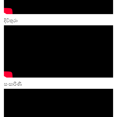
දිවිතුරා
සංසාරිණී