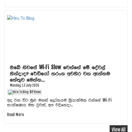
ඔබේ නිවසේ Wi-Fi Slow වෙන්නේ මේ දේවල්
හින්දාද? රේඩියෝ තරංග අවහිර වන ඇත්තම
හේතුව මෙන්න....
Monday, 13 July 2026
87
Views
අද වන විට මුළු මහත් ලෝකයම ක්‍රියාත්මක වන්නේ Wi‑Fi
තාක්ෂණය මත වුවත්, අප එදිනෙදා...
Read More
View All