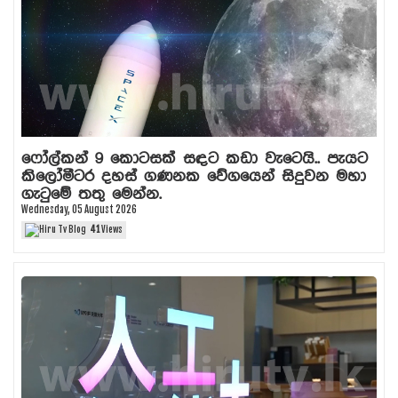
ෆෝල්කන් 9 කොටසක් සඳට කඩා වැටෙයි.. පැයට
කිලෝමීටර දහස් ගණනක වේගයෙන් සිදුවන මහා
ගැටුමේ තතු මෙන්න.
Wednesday, 05 August 2026
41
Views