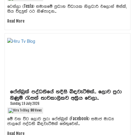
ටෙස්ලා (Tesla) සමාගමේ ප්‍රධාන විධායක නිලධාරී එලොන් මස්ක්,
සිය විද්‍යුත් රථ නිෂ්පාදන...
Read More
ෆේස්බුක් පද්ධතියේ හදිසි බිඳවැටීමක්.. ලොව පුරා
ගිණුම් රැසක් තාවකාලිකව අක්‍රිය වෙලා..
Sunday, 19 July 2026
90
Views
මේ වන විට ලොව පුරා ෆේස්බුක් (Facebook) සමාජ මාධ්‍ය
ජාලයේ පද්ධති බිඳවැටීමක් හේතුවෙන්...
Read More