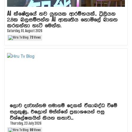
AI ක්ෂේත්‍රයේ නව යුගයක ආරම්භයක්.. ට්‍රිලියන
2.8ක බලසම්පන්න AI ආකෘතිය නොමිලේ බාගත
කරගන්නා හැටි මෙන්න.
Saturday, 01 August 2026
73
Views
ලොව දැවැන්තම සමාගම් දෙකක් ඒකාබද්ධ වීමේ
සලකුණු.. එලොන් මස්ක්ගේ ප්‍රකාශයෙන් පසු
විශ්ලේෂකයින් කියන කතාව...
Thursday, 23 July 2026
99
Views