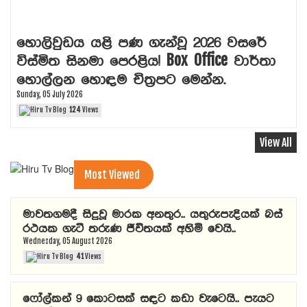
හොලිවුඩය යළි පණ ගැන්වූ 2026 වසරේ
විස්මිත සිනමා පෙරළිය! Box Office වාර්තා
හොල්ලන හොඳම චිත්‍රපට මෙන්න.
Sunday, 05 July 2026
124
Views
View All
Most Viewed
මාවතගමදී සිදුවූ මාරක අනතුර.. යතුරුපැදියක් බස්
රථයක ගැටී තරුණ ජීවිතයක් අහිමි වෙයි..
Wednesday, 05 August 2026
41
Views
ෆෝල්කන් 9 කොටසක් සඳට කඩා වැටෙයි.. පැයට