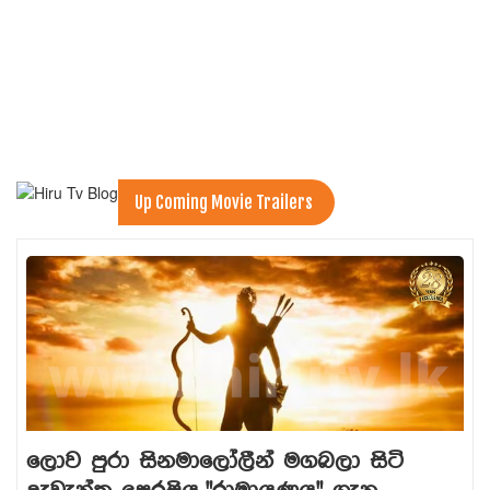
Up Coming Movie Trailers
ලොව පුරා සිනමාලෝලීන් මගබලා සිටි