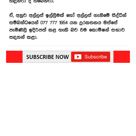
හඳුන්වා දී තිබෙනවා.
ඒ, අනුව අල්ලස් ඉල්ලීමක් හෝ අල්ලස් ගැනීමේ සිද්ධීන්
සම්බන්ධයෙන් 077 777 1954 යන දුරකතනය ඔස්සේ
පැමිණිලි ඉදිරිපත් කළ හැකි බව එම කොම්ෂන් සභාව
සඳහන් කළා.