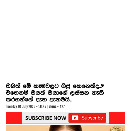
VIDEO DOWNLOADS
HIRU TV
ඔබත් මේ කෑමවලට ගිජු කෙනෙක්ද..?
එහෙනම් ඔයත් ඔයාගේ ලස්සන නැති
කරගන්නේ දැන දැනමයි..
Tuesday, 01 July 2025 - 16:47 |
Views
- 427