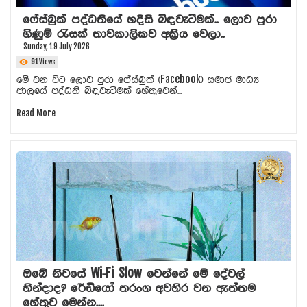
ෆේස්බුක් පද්ධතියේ හදිසි බිඳවැටීමක්.. ලොව පුරා
ගිණුම් රැසක් තාවකාලිකව අක්‍රිය වෙලා..
Sunday, 19 July 2026
91
Views
මේ වන විට ලොව පුරා ෆේස්බුක් (Facebook) සමාජ මාධ්‍ය
ජාලයේ පද්ධති බිඳවැටීමක් හේතුවෙන්...
Read More
ඔබේ නිවසේ Wi-Fi Slow වෙන්නේ මේ දේවල්
හින්දාද? රේඩියෝ තරංග අවහිර වන ඇත්තම
හේතුව මෙන්න....