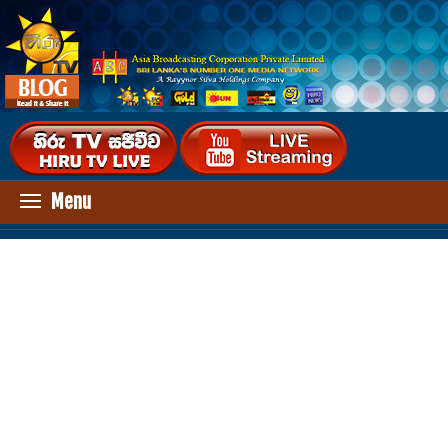
Menu
HOME
ENTERTAINMENT
HEALTH
TECHNOLOGY
VIDEOS
UP COMING MOVIES
OTHER
GALLERY
AUDIO DOWNLOADS