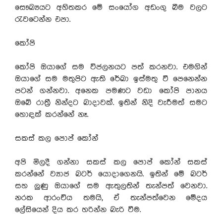
සෞඛ්‍යයට අහිතකර මේ සංයෝග අඩංගු බීම වලට
රැවටෙන්න එපා.
කෝපි
කෝපි ඔයාගේ සම විජලනයට පත් කරනවා. එමගින්
ඔයාගේ සම මතුපිට ඇති රේඛා ඉස්මතු වී පෙනෙන්න
පටන් ගන්නවා. අනෙක පමණට වඩා කෝපි පානය
ඔබේ රාත්‍රී නින්දට බාදාවක්. ඉතින් නිදි වැරීමත් සමට
හොඳක් කරන්නේ නෑ.
සකස් කල පොප් කෝන්
අපි මිලදී ගන්නා සකස් කල පොප් කෝන් සකස්
කරන්නේ ව්‍යාජ බටර් යොදාගෙනයි. ඉතින් මේ බටර්
සහ ලුණු ඔයාගේ සම ඇතුලතින් තැන්පත් වෙනවා.
නරක ආරංචිය තමයි, ඒ තැන්පත්වෙන මේදය
ලේසියෙන් දිය කර හරින්න බැරි වීම.