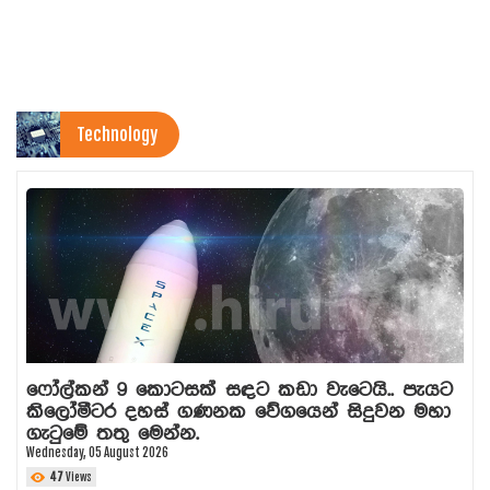
Technology
ෆෝල්කන් 9 කොටසක් සඳට කඩා වැටෙයි.. පැයට
කිලෝමීටර දහස් ගණනක වේගයෙන් සිදුවන මහා
ගැටුමේ තතු මෙන්න.
Wednesday, 05 August 2026
47
Views