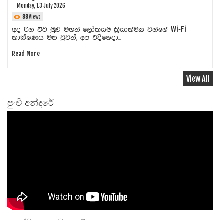
Monday, 13 July 2026
88
Views
අද වන විට මුළු මහත් ලෝකයම ක්‍රියාත්මක වන්නේ Wi‑Fi
තාක්ෂණය මත වුවත්, අප එදිනෙදා...
Read More
View All
පුංචි අන්දරේ