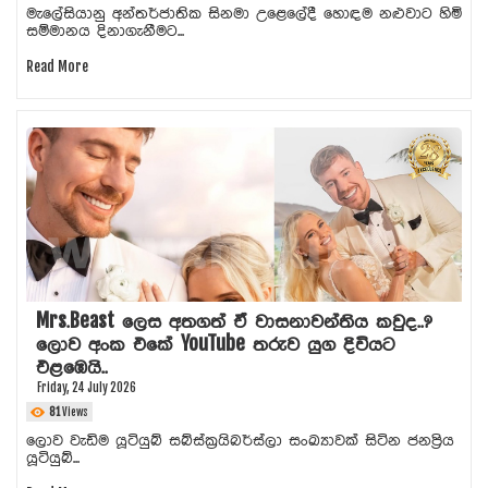
මැලේසියානු අන්තර්ජාතික සිනමා උළෙලේදී හොඳම නළුවාට හිමි
සම්මානය දිනාගැනීමට...
Read More
Mrs.Beast ලෙස අතගත් ඒ වාසනාවන්තිය කවුද..?
ලොව අංක එකේ YouTube තරුව යුග දිවියට
එළඹෙයි..
Friday, 24 July 2026
81
Views
ලොව වැඩිම යූටියුබ් සබ්ස්ක්‍රයිබර්ස්ලා සංඛ්‍යාවක් සිටින ජනප්‍රිය
යූටියුබ්...