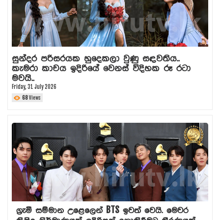
සුන්දර පරිසරයක හුදෙකලා වුණු සඳවතිය..
කැමරා කාචය ඉදිරියේ වෙනස් විදිහක රූ රටා
මවයි..
Friday, 31 July 2026
68
Views
ග්‍රැමී සම්මාන උළෙලෙන් BTS ඉවත් වෙයි. මෙවර