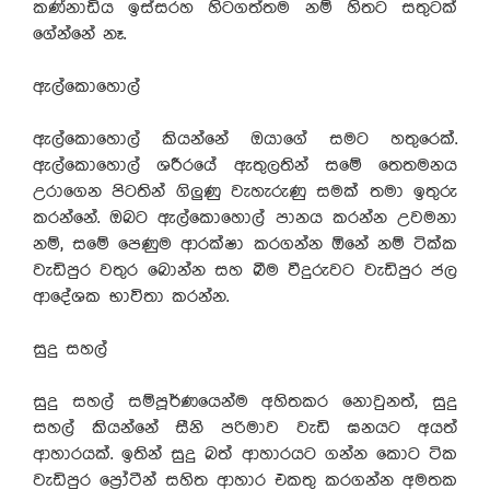
කණ්නාඩිය ඉස්සරහ හිටගත්තම නම් හිතට සතුටක්
ගේන්නේ නෑ.
ඇල්කොහොල්
ඇල්කොහොල් කියන්නේ ඔයාගේ සමට හතුරෙක්.
ඇල්කොහොල් ශරීරයේ ඇතුලතින් සමේ තෙතමනය
උරාගෙන පිටතින් ගිලුණු වැහැරුණු සමක් තමා ඉතුරු
කරන්නේ. ඔබට ඇල්කොහොල් පානය කරන්න උවමනා
නම්, සමේ පෙණුම ආරක්ෂා කරගන්න ඕනේ නම් ටික්ක
වැඩිපුර වතුර බොන්න සහ බීම වීදුරුවට වැඩිපුර ජල
ආදේශක භාවිතා කරන්න.
සුදු සහල්
සුදු සහල් සම්පූර්ණයෙන්ම අහිතකර නොවුනත්, සුදු
සහල් කියන්නේ සීනි පරිමාව වැඩි ඝනයට අයත්
ආහාරයක්. ඉතින් සුදු බත් ආහාරයට ගන්න කොට ටික
වැඩිපුර ප්‍රෝටීන් සහිත ආහාර එකතු කරගන්න අමතක