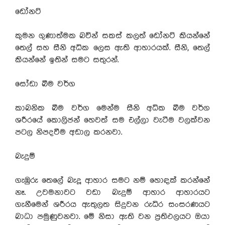
ඩෝනට්
කුමන ගුණාත්මක බවින් සකස් කලත් ඩෝනට් කියන්නේ
තෙල් සහ සීනි අධික ලෙස ඇති ආහාරයක්. සීනි, තෙල්
කියන්නේ ඉතින් සමට සතුරන්.
සෝඩා බීම වර්ග
කාබනික බීම වර්ග මෙන්ම සීනි අධික බීම වර්ග
ශරීරයේ කොලිජන් හෙවත් සම එල්ලා වැටීම වලක්වන
පටල නිපදවීම අඩාල කරනවා.
බැදුම්
ගැඹුරු තෙලේ බැදූ ආහාර සමට නම් හොඳක් කරන්නේ
නෑ. උවමනාවට වඩා බැදුම් ආහාර ආහාරයට
ගැනීමෙන් ශරීරය ඇතුලත සිදුවන රුධිර සංසරණයට
බාධා පමුණුවනවා. මේ නිසා ඇති වන ප්‍රතිඵලයට ඔයා