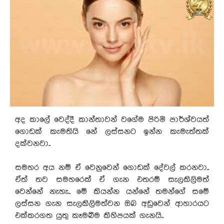
අද කාලේ වෙද්දී කාන්තාවන් වගේම පිරිමි පාර්ශ්වයත්
ගොඩක් කැමතියි නේ ලස්සනට ඉන්න කැමැත්තක්
දක්වනවා..
සමහර අය නම් ඒ වෙනුවෙන් ගොඩක් දේවල් කරනවා..
ඒත් තව සමහරෙක් ඒ ගැන එතරම් සැලකිලිමත්
වෙන්නේ නැහැ.. මේ කියන්න යන්නේ තමන්ගේ සමේ
ලස්සන ගැන සැලකිලිමත්වන ඔබ අඩුවෙන් ආහාරයට
එක්කරගත යුතු කෑමබීම කිහිපයක් ගැනයි..