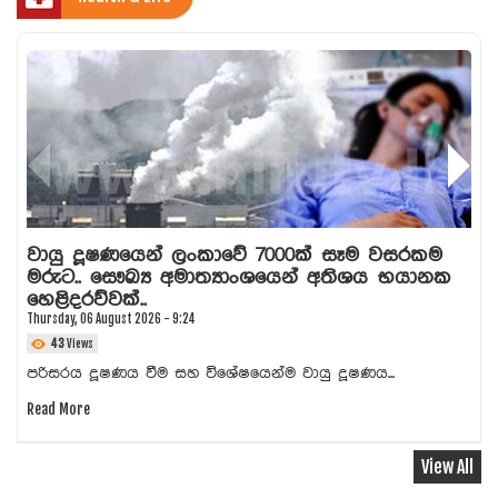
වායු දූෂණයෙන් ලංකාවේ 7000ක් සෑම වසරකම
මරුට.. සෞඛ්‍ය අමාත්‍යාංශයෙන් අතිශය භයානක
හෙළිදරව්වක්..
Thursday, 06 August 2026 - 9:24
43
Views
පරිසරය දූෂණය වීම සහ විශේෂයෙන්ම වායු දූෂණය...
Read More
View All