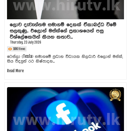
ලොව දැවැන්තම සමාගම් දෙකක් ඒකාබද්ධ වීමේ
සලකුණු.. එලොන් මස්ක්ගේ ප්‍රකාශයෙන් පසු
විශ්ලේෂකයින් කියන කතාව...
Thursday, 23 July 2026
106
Views
ටෙස්ලා (Tesla) සමාගමේ ප්‍රධාන විධායක නිලධාරී එලොන් මස්ක්,
සිය විද්‍යුත් රථ නිෂ්පාදන...
Read More