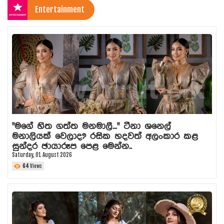
Entertainment
"මගේ හිත ගත්ත මනමාලී..." ටීනා ශනෙල්
මනාලියක් වෙලාද? රසික හදවත් අලංකාර කළ
සුන්දර ඡායාරූප පෙළ මෙන්න..
Saturday, 01 August 2026
64
Views