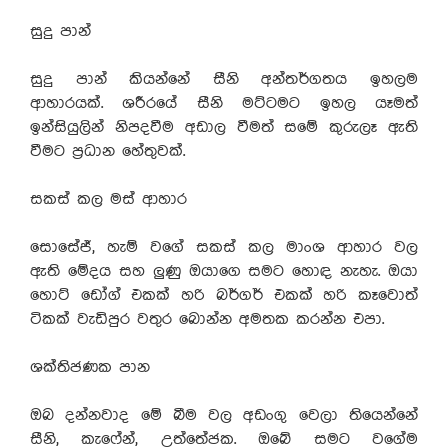
සුදු පාන්
සුදු පාන් කියන්නේ සීනි අන්තර්ගතය ඉහලම
ආහාරයක්. ශරීරයේ සීනි මට්ටමට ඉහල යෑමත්
ඉන්සියුලින් නිපදවීම අඩාල වීමත් සමේ කුරුලෑ ඇති
වීමට ප්‍රධාන හේතුවක්.
සකස් කල මස් ආහාර
සොසේජ්, හැම් වගේ සකස් කල මාංශ ආහාර වල
ඇති මේදය සහ ලුණු ඔයාගෙ සමට හොඳ නැහැ. ඔයා
හොට් ඩෝග් එකක් හරි බර්ගර් එකක් හරි කෑවොත්
ටිකක් වැඩිපුර වතුර බොන්න අමතක කරන්න එපා.
ශක්තිජණක පාන
ඔබ දන්නවාද මේ බීම වල අඩංගු වෙලා තියෙන්නේ
සීනි, කැෆේන්, උත්තේජක. ඔබේ සමට වගේම