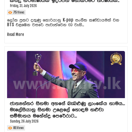
කිසිදු නිර්මාණයක් ඉදිරිපත් නොකිරීමට තීරණයක්..
Friday, 31 July 2026
75
Views
ලෝක ප්‍රකට දකුණු කොරියානු K-pop සංගීත කණ්ඩායමක් වන
BTS එළඹෙන වසරේ පැවැත්වෙන 69 වැනි...
Read More
ජාත්‍යන්තර සිනමා අහසේ බැබළුණු ලාංකේය නාමය...
මැලේසියානු සිනමා උළෙලේ හොඳම නළුවා
සම්මානය මහේන්ද්‍ර පෙරේරාට...
Sunday, 26 July 2026
81
Views