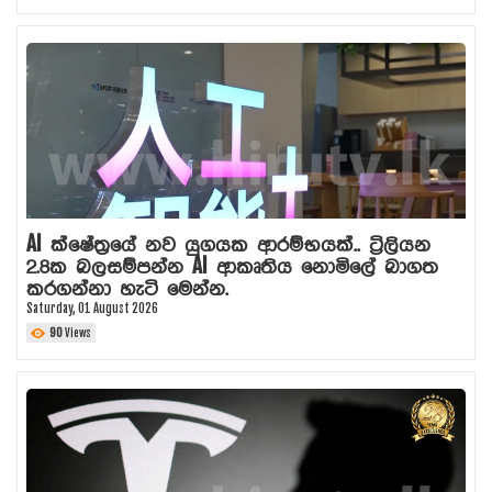
AI ක්ෂේත්‍රයේ නව යුගයක ආරම්භයක්.. ට්‍රිලියන
2.8ක බලසම්පන්න AI ආකෘතිය නොමිලේ බාගත
කරගන්නා හැටි මෙන්න.
Saturday, 01 August 2026
90
Views