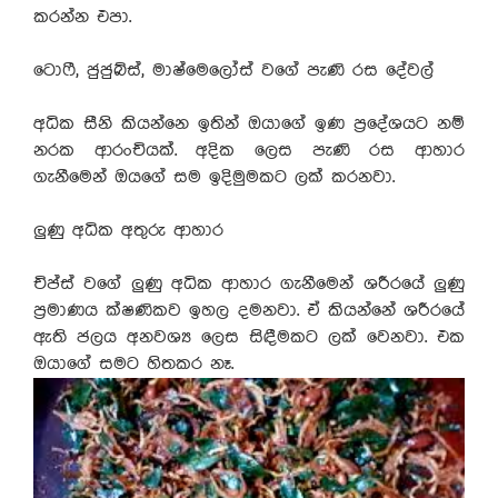
කරන්න එපා.
ටොෆී, ජුජුබ්ස්, මාෂ්මෙලෝස් වගේ පැණි රස දේවල්
අධික සීනි කියන්නෙ ඉතින් ඔයාගේ ඉණ ප්‍රදේශයට නම්
නරක ආරංචියක්. අදික ලෙස පැණි රස ආහාර
ගැනීමෙන් ඔයගේ සම ඉදිමුමකට ලක් කරනවා.
ලුණු අධික අතුරු ආහාර
චිප්ස් වගේ ලුණු අධික ආහාර ගැනීමෙන් ශරීරයේ ලුණු
ප්‍රමාණය ක්ෂණිකව ඉහල දමනවා. ඒ කියන්නේ ශරීරයේ
ඇති ජලය අනවශ්‍ය ලෙස සිඳීමකට ලක් වෙනවා. එක
ඔයාගේ සමට හිතකර නෑ.