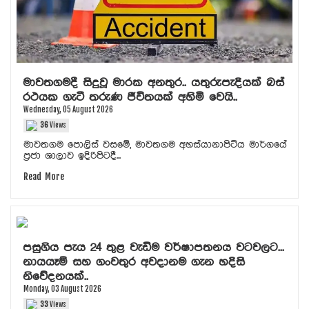
මාවතගමදී සිදුවූ මාරක අනතුර.. යතුරුපැදියක් බස්
රථයක ගැටී තරුණ ජීවිතයක් අහිමි වෙයි..
Wednesday, 05 August 2026
36
Views
මාවතගම පොලිස් වසමේ, මාවතගම අහස්යානාපිටිය මාර්ගයේ
ප්‍රජා ශාලාව ඉදිරිපිටදී...
Read More
පසුගිය පැය 24 තුළ වැඩිම වර්ෂාපතනය වටවලට...
නායයෑම් සහ ගංවතුර අවදානම ගැන හදිසි
නිවේදනයක්..
Monday, 03 August 2026
33
Views