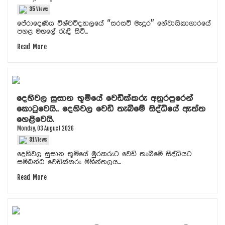
35
Views
පේරාදෙණිය විශ්වවිද්‍යාලයේ “සරසවි මැදුර” නේවාසිකාගාරයේ
පහළ මහලේ රැඳී සිටි...
Read More
දෙහිවල සුසාන භූමියේ වෙඩික්කරු අනුරපුරෙන්
කොටුවෙයි.. දෙහිවල වෙඩි තැබීමේ සිද්ධියේ ඇත්ත
හෙළිවෙයි.
Monday, 03 August 2026
31
Views
දෙහිවල සුසාන භූමියේ මුරකරුට වෙඩි තැබීමේ සිද්ධියට
සම්බන්ධ වෙඩික්කරු මිහින්තලය...
Read More