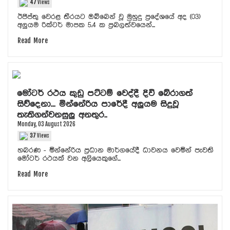
47
Views
ඊජිප්තු වෙරළ තීරයට ඔබ්බෙන් වූ මුහුදු ප්‍රදේශයේ අද (03)
අලුයම රික්ටර් මාපක 5.4 ක ප්‍රබලත්වයෙන්...
Read More
මෝටර් රථය කුඩු පට්ටම් වෙද්දී දිවි බේරාගත්
සිව්දෙනා... මින්නේරිය පාරේදී අලුයම සිදුවූ
තැතිගන්වනසුලු අනතුර..
Monday, 03 August 2026
37
Views
හබරණ - මින්නේරිය ප්‍රධාන මාර්ගයේදී ධාවනය වෙමින් පැවති
මෝටර් රථයක් වන අලියෙකුගේ...
Read More