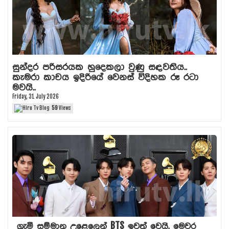
සුන්දර පරිසරයක හුදෙකලා වුණු සඳවතිය..
කැමරා කාචය ඉදිරියේ වෙනස් විදිහක රූ රටා
මවයි..
Friday, 31 July 2026
59
Views
ග්‍රැමී සම්මාන උළෙලෙන් BTS ඉවත් වෙයි. මෙවර