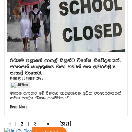
මධ්‍යම පළාතේ පාසල් සිසුන්ට විශේෂ නිවේදනයක්..
අයහපත් කාලගුණය නිසා හැටන් සහ නුවරඑළිය
පාසල් වැසෙයි.
Monday, 03 August 2026
40
Views
මධ්‍යම පළාතට මේ දිනවල ඇදහැලෙන අධික වර්ෂාපතනයත්
සමඟ ප්‍රදේශ රැසක ජනජීවිතයට...
Read More
1
|
|
2
3
»
[2321]