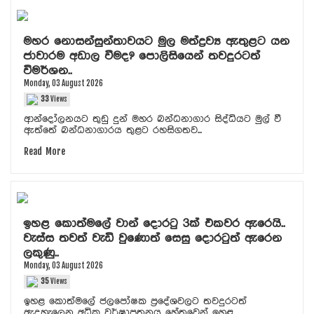
මහර නොසන්සුන්තාවයට මුල මත්ද්‍රව්‍ය ඇතුළට යන
ජාවාරම අඩාල වීමද? පොලිසියෙන් තවදුරටත්
විමර්ශන..
Monday, 03 August 2026
33
Views
ආන්දෝලනයට තුඩු දුන් මහර බන්ධනාගාර සිද්ධියට මුල් වී
ඇත්තේ බන්ධනාගාරය තුළට රහසිගතව...
Read More
ඉහළ කොත්මලේ වාන් දොරටු 3ක් එකවර ඇරෙයි..
වැස්ස තවත් වැඩි වුණොත් සෙසු දොරටුත් ඇරෙන
ලකුණු..
Monday, 03 August 2026
35
Views
ඉහළ කොත්මලේ ජලපෝෂක ප්‍රදේශවලට තවදුරටත්
ඇදහැලෙන අධික වර්ෂාපතනය හේතුවෙන් ඉහළ...