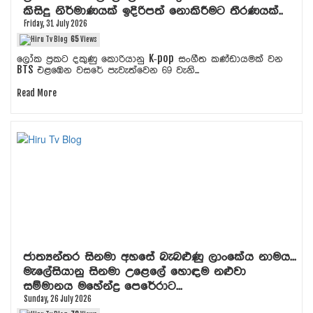
කිසිදු නිර්මාණයක් ඉදිරිපත් නොකිරීමට තීරණයක්..
Friday, 31 July 2026
65
Views
ලෝක ප්‍රකට දකුණු කොරියානු K-pop සංගීත කණ්ඩායමක් වන
BTS එළඹෙන වසරේ පැවැත්වෙන 69 වැනි...
Read More
ජාත්‍යන්තර සිනමා අහසේ බැබළුණු ලාංකේය නාමය...
මැලේසියානු සිනමා උළෙලේ හොඳම නළුවා
සම්මානය මහේන්ද්‍ර පෙරේරාට...
Sunday, 26 July 2026