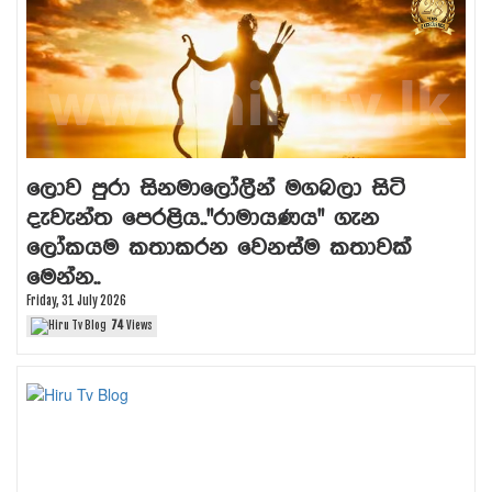
ලොව පුරා සිනමාලෝලීන් මගබලා සිටි
දැවැන්ත පෙරළිය.."රාමායණය" ගැන
ලෝකයම කතාකරන වෙනස්ම කතාවක්
මෙන්න..
Friday, 31 July 2026
74
Views