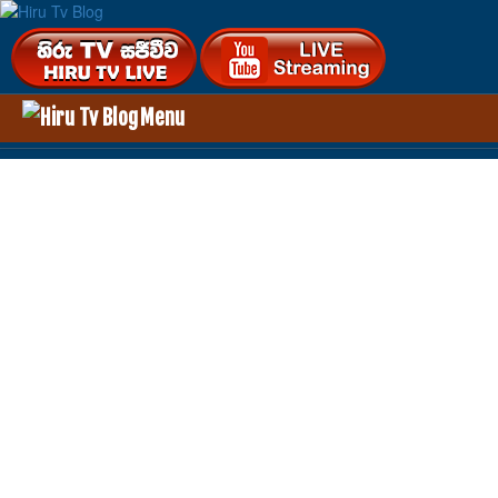
Menu
HOME
ENTERTAINMENT
HEALTH
TECHNOLOGY
VIDEOS
UP COMING MOVIES
OTHER
GALLERY
AUDIO DOWNLOADS
VIDEO DOWNLOADS
HIRU TV