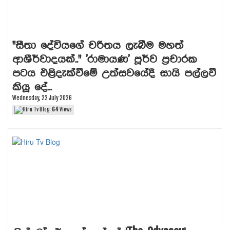
"සීතා දේවියගේ චරිතය ලැබීම මහත්
ආශීර්වාදයක්.." 'රාමායණ' පූර්ව ප්‍රචාරක
පටය එළිදැක්වීමේ උත්සවයේදී සායි පල්ලවී
කියූ දේ...
Wednesday, 22 July 2026
64
Views