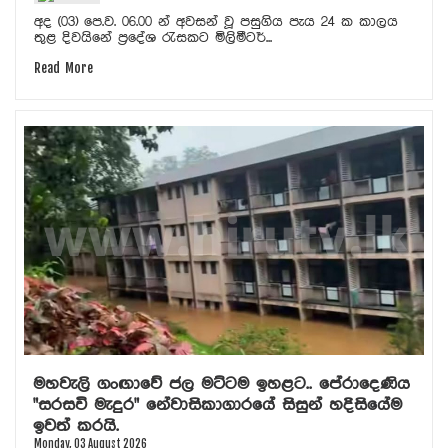
අද (03) පෙ.ව. 06.00 න් අවසන් වූ පසුගිය පැය 24 ක කාලය
තුළ දිවයිනේ ප්‍රදේශ රැසකට මිලිමීටර්...
Read More
මහවැලි ගංඟාවේ ජල මට්ටම ඉහළට.. පේරාදෙණිය
"සරසවි මැදුර" නේවාසිකාගාරයේ සිසුන් හදිසියේම
ඉවත් කරයි.
Monday, 03 August 2026