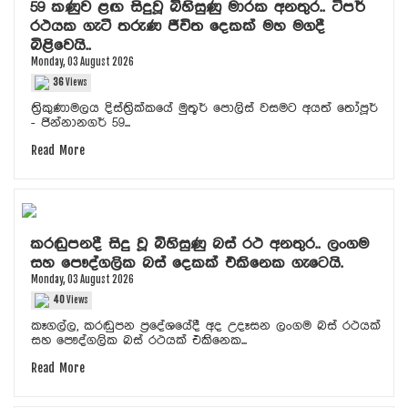
59 කණුව ළඟ සිදුවූ බිහිසුණු මාරක අනතුර.. ටිපර්
රථයක ගැටී තරුණ ජීවිත දෙකක් මහ මගදී
බිළිවෙයි..
Monday, 03 August 2026
36
Views
ත්‍රිකුණාමලය දිස්ත්‍රික්කයේ මුතූර් පොලිස් වසමට අයත් තෝපූර්
- ජින්නානගර් 59...
Read More
කරඬුපනදී සිදු වූ බිහිසුණු බස් රථ අනතුර.. ලංගම
සහ පෞද්ගලික බස් දෙකක් එකිනෙක ගැටෙයි.
Monday, 03 August 2026
40
Views
කෑගල්ල, කරඬුපන ප්‍රදේශයේදී අද උදෑසන ලංගම බස් රථයක්
සහ පෞද්ගලික බස් රථයක් එකිනෙක...
Read More