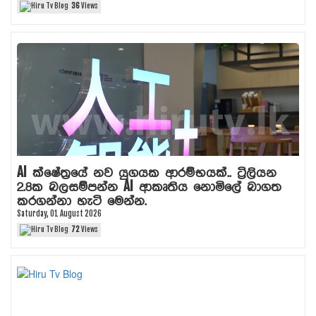
36
Views
AI ක්ෂේත්‍රයේ නව යුගයක ආරම්භයක්.. ට්‍රිලියන
2.8ක බලසම්පන්න AI ආකෘතිය නොමිලේ බාගත
කරගන්නා හැටි මෙන්න.
Saturday, 01 August 2026
72
Views