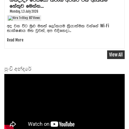
හින්දාද? රේඩියෝ තරංග අවහිර වන ඇත්තම
හේතුව මෙන්න....
Monday, 13 July 2026
87
Views
අද වන විට මුළු මහත් ලෝකයම ක්‍රියාත්මක වන්නේ Wi‑Fi
තාක්ෂණය මත වුවත්, අප එදිනෙදා...
Read More
View All
පුංචි අන්දරේ