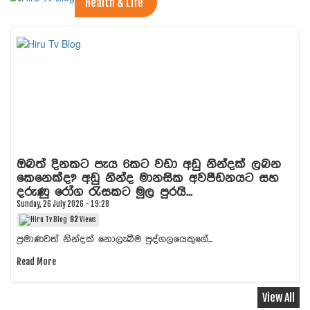
Health & Life
ඔබත් දිනකට පැය 6කට වඩා අඩු නින්දක් ලබන
කෙනෙක්ද? අඩු නින්ද මානසික අවපීඩනයට සහ
දරුණු රෝග රැසකට මුල පුරයි...
Sunday, 26 July 2026 - 19:28
92
Views
ප්‍රමාණවත් නින්දක් නොලැබීම පුද්ගලයෙකුගේ...
Read More
View All