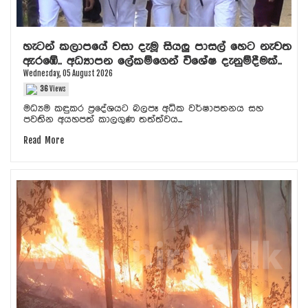
හැටන් කලාපයේ වසා දැමූ සියලු පාසල් හෙට නැවත
ඇරඹේ.. අධ්‍යාපන ලේකම්ගෙන් විශේෂ දැනුම්දීමක්..
Wednesday, 05 August 2026
36
Views
මධ්‍යම කඳුකර ප්‍රදේශයට බලපෑ අධික වර්ෂාපතනය සහ
පවතින අයහපත් කාලගුණ තත්ත්වය...
Read More