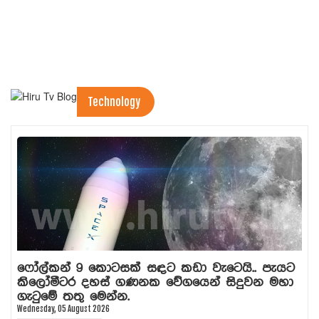
Technology
ෆෝල්කන් 9 කොටසක් සඳට කඩා වැටෙයි.. පැයට
කිලෝමීටර දහස් ගණනක වේගයෙන් සිදුවන මහා
ගැටුමේ තතු මෙන්න.
Wednesday, 05 August 2026