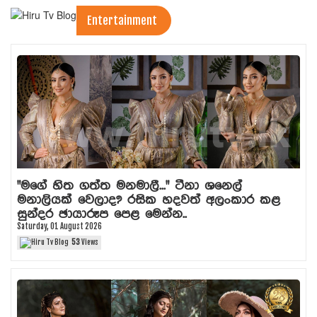
Entertainment
"මගේ හිත ගත්ත මනමාලී..." ටීනා ශනෙල්
මනාලියක් වෙලාද? රසික හදවත් අලංකාර කළ
සුන්දර ඡායාරූප පෙළ මෙන්න..
Saturday, 01 August 2026
53
Views