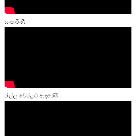
සංසාරිණී
රැල්ල වෙරළට ආදරෙයි