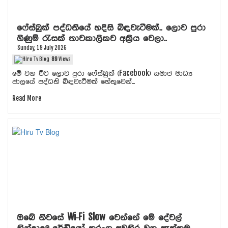
ෆේස්බුක් පද්ධතියේ හදිසි බිඳවැටීමක්.. ලොව පුරා
ගිණුම් රැසක් තාවකාලිකව අක්‍රිය වෙලා..
Sunday, 19 July 2026
89
Views
මේ වන විට ලොව පුරා ෆේස්බුක් (Facebook) සමාජ මාධ්‍ය
ජාලයේ පද්ධති බිඳවැටීමක් හේතුවෙන්...
Read More
ඔබේ නිවසේ Wi-Fi Slow වෙන්නේ මේ දේවල්