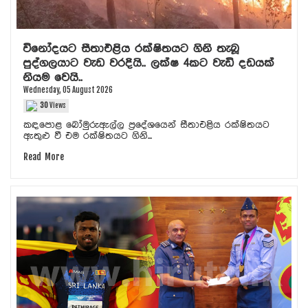
විනෝදයට සීතාඑළිය රක්ෂිතයට ගිනි තැබූ
පුද්ගලයාට වැඩ වරදියි.. ලක්ෂ 4කට වැඩි දඩයක්
නියම වෙයි..
Wednesday, 05 August 2026
30
Views
කඳපොළ බෝමුරුඇල්ල ප්‍රදේශයෙන් සීතාඑළිය රක්ෂිතයට
ඇතුළු වී එම රක්ෂිතයට ගිනි...
Read More