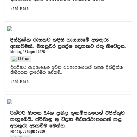
Read More
දිස්ත්‍රික්ක රැසකට හදිසි නායයෑමේ අනතුරු
ඇඟවීමක්.. මහනුවර ප්‍රදේශ දෙකකට රතු නිවේදන..
Monday, 03 August 2026
33
Views
දිවයිනට ඇදහැලෙන අධික වර්ෂාපතනයත් සමඟ දිස්ත්‍රික්ක
කිහිපයක ප්‍රාදේශීය ලේකම්...
Read More
රික්ටර් මාපක 5.4ක ප්‍රබල භූකම්පනයෙන් ඊජිප්තුව
කැළඹෙයි.. ජර්මානු භූ විද්‍යා මධ්‍යස්ථානයෙන් කළ
අනතුරු ඇඟවීම මෙන්න.
Monday, 03 August 2026