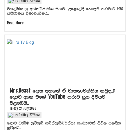
73
Views
මැලේසියානු අන්තර්ජාතික සිනමා උළෙලේදී හොඳම නළුවාට හිමි
සම්මානය දිනාගැනීමට...
Read More
Mrs.Beast ලෙස අතගත් ඒ වාසනාවන්තිය කවුද..?
ලොව අංක එකේ YouTube තරුව යුග දිවියට
එළඹෙයි..
Friday, 24 July 2026
77
Views
ලොව වැඩිම යූටියුබ් සබ්ස්ක්‍රයිබර්ස්ලා සංඛ්‍යාවක් සිටින ජනප්‍රිය
යූටියුබ්...