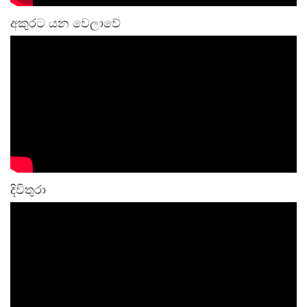
අකුරට යන වෙලාවේ
දිවිතුරා