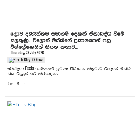
ලොව දැවැන්තම සමාගම් දෙකක් ඒකාබද්ධ වීමේ
සලකුණු.. එලොන් මස්ක්ගේ ප්‍රකාශයෙන් පසු
විශ්ලේෂකයින් කියන කතාව...
Thursday, 23 July 2026
98
Views
ටෙස්ලා (Tesla) සමාගමේ ප්‍රධාන විධායක නිලධාරී එලොන් මස්ක්,
සිය විද්‍යුත් රථ නිෂ්පාදන...
Read More