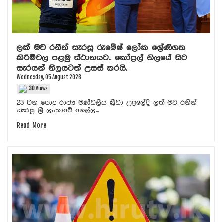
ලක් මව රනින් සැරසූ රුමේෂ් ලෝක ශ්‍රේණිගත
කිරීම්වල පළමු ස්ථානයට.. කෝප්‍රල් නිලයේ සිට
සැරයන් නිලයටත් උසස් කරයි.
Wednesday, 05 August 2026
30
Views
23 වන පොදු රාජ්‍ය මණ්ඩලීය ක්‍රීඩා උළලේදී ලක් මව රනින්
සැරසූ ශ්‍රී ලංකාවේ හෙල්ල...
Read More