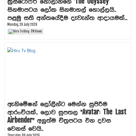
ක්‍රිස්ටෝෆර් නෝලාන්ගේ 'The Odyssey'
සිනමාපටය ලෝක සිනමාහල් හොල්ලයි..
පළමු සති අන්තයේදීම දැවැන්ත ආදායමක්...
Monday, 20 July 2026
70
Views
ඇනිමේෂන් ලෝලීන්ට මෙන්න සුපිරිම
ආරංචියක්.. ලොව සුපතල "Avatar: The Last
Airbender" අලුත්ම චිත්‍රපටය එන දවස
වෙනස් වෙයි..
Thursday, 09 July 2026